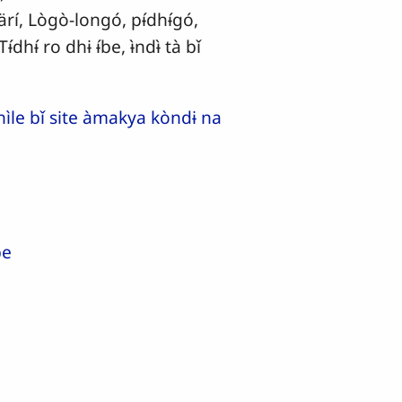
rí, Lògò-longó, pɨ́dhɨ́gó,
ɨ́dhɨ́ ro dhɨ ɨ́be, ɨ̀ndɨ̀ tà bǐ
 nìle bǐ site àmakya kòndɨ na
be