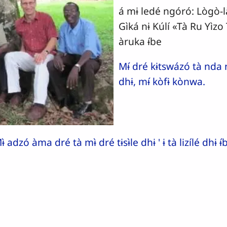
á mɨ ledé ngóró: Lògò-lä
Gìká nɨ Kúlí «Tà Ru Yìzo T
àruka ɨ́be
Mɨ́ dré kɨtswázó tà nda
dhɨ, mɨ́ kòfɨ kònwa.
ɨ̀ adzó àma dré tà mɨ̀ dré tɨsɨ̀le dhɨ ' ɨ tà lizílé dhɨ ɨ́