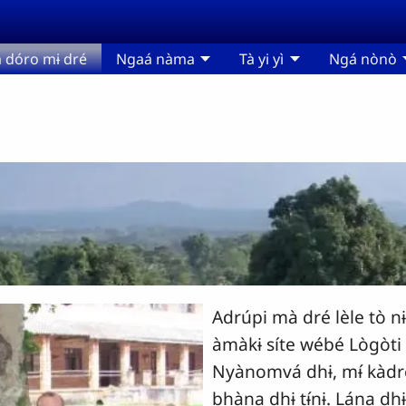
dóro mɨ dré
Ngaá nàma
Tà yi yì
Ngá nònò
Adrúpi mà dré lèle tò nɨ
àmàkɨ síte wébé Lògòt
Nyànomvá dhɨ, mɨ́ kàdre
bhàna dhɨ tɨ́nɨ. Lána dhɨ,