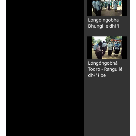
Longo ngobha
Bhungi le dhi 'i
Lóngóngobhá
Todro - Rangu lé
dhɨ ' ɨ be