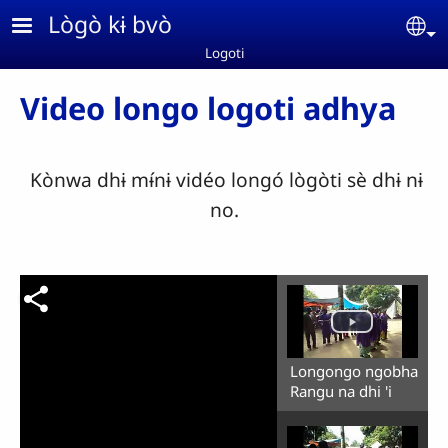
Aller au contenu principal
Lògò kɨ bvò
Se
Logoti
Video longo logoti adhya
Kònwa dhɨ mɨ́nɨ vidéo longó lògòti sè dhɨ nɨ
no.
Longongo ngobha
Rangu na dhi 'i